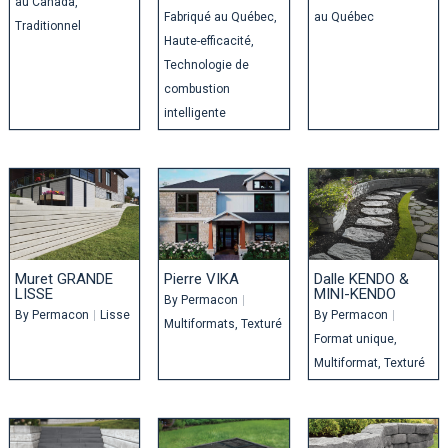
au Canada
Fabriqué au Québec
au Québec
Traditionnel
Haute-efficacité
Technologie de
combustion
intelligente
Muret GRANDE
Pierre VIKA
Dalle KENDO &
LISSE
MINI-KENDO
By
Permacon
|
By
Permacon
|
Lisse
By
Permacon
|
Multiformats
Texturé
Format unique
Multiformat
Texturé