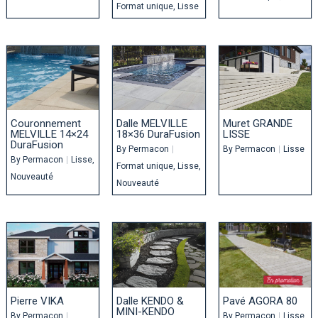
Format unique
Lisse
Couronnement
Dalle MELVILLE
Muret GRANDE
MELVILLE 14×24
18×36 DuraFusion
LISSE
DuraFusion
By
Permacon
|
By
Permacon
|
Lisse
By
Permacon
|
Lisse
Format unique
Lisse
Nouveauté
Nouveauté
Pierre VIKA
Dalle KENDO &
Pavé AGORA 80
MINI-KENDO
By
Permacon
|
By
Permacon
|
Lisse