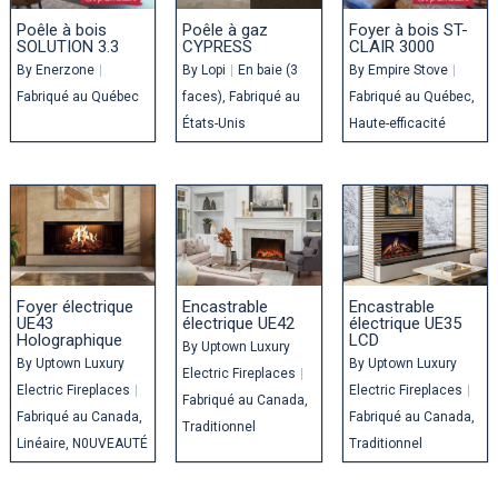
Poêle à bois
Poêle à gaz
Foyer à bois ST-
SOLUTION 3.3
CYPRESS
CLAIR 3000
By
Enerzone
|
By
Lopi
|
En baie (3
By
Empire Stove
|
Fabriqué au Québec
faces)
Fabriqué au
Fabriqué au Québec
États-Unis
Haute-efficacité
Foyer électrique
Encastrable
Encastrable
UE43
électrique UE42
électrique UE35
Holographique
LCD
By
Uptown Luxury
By
Uptown Luxury
By
Uptown Luxury
Electric Fireplaces
|
Electric Fireplaces
|
Electric Fireplaces
|
Fabriqué au Canada
Fabriqué au Canada
Fabriqué au Canada
Traditionnel
Linéaire
N0UVEAUTÉ
Traditionnel