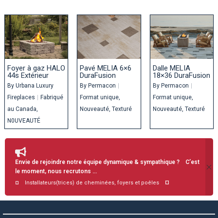
Foyer à gaz HALO
Pavé MELIA 6×6
Dalle MELIA
44s Extérieur
DuraFusion
18×36 DuraFusion
By
Urbana Luxury
By
Permacon
|
By
Permacon
|
Fireplaces
|
Fabriqué
Format unique
Format unique
au Canada
Nouveauté
Texturé
Nouveauté
Texturé
N0UVEAUTÉ
Envie de rejoindre notre équipe dynamique & sympathique ? C’est
le moment, nous recrutons …
¤
¤ Installateurs(trices) de cheminées, foyers et poêles