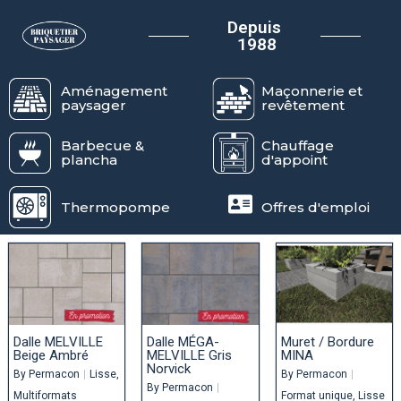
Depuis
1988
Aménagement
Maçonnerie et
paysager
revêtement
Barbecue &
Chauffage
plancha
d'appoint
Thermopompe
Offres d'emploi
Dalle MELVILLE
Dalle MÉGA-
Muret / Bordure
Beige Ambré
MELVILLE Gris
MINA
Norvick
By
Permacon
|
Lisse
By
Permacon
|
By
Permacon
|
Multiformats
Format unique
Lisse