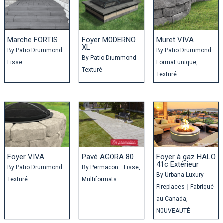
Marche FORTIS
Foyer MODERNO
Muret VIVA
XL
By
Patio Drummond
|
By
Patio Drummond
|
By
Patio Drummond
|
Lisse
Format unique
Texturé
Texturé
Foyer VIVA
Pavé AGORA 80
Foyer à gaz HALO
41c Extérieur
By
Patio Drummond
|
By
Permacon
|
Lisse
By
Urbana Luxury
Texturé
Multiformats
Fireplaces
|
Fabriqué
au Canada
N0UVEAUTÉ