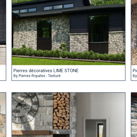
Pierres décoratives LIME STONE
P
By
Pierres Royales
|
Texturé
B