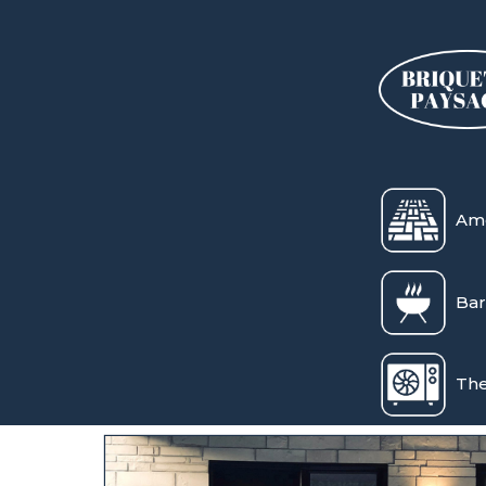
Am
Bar
Th