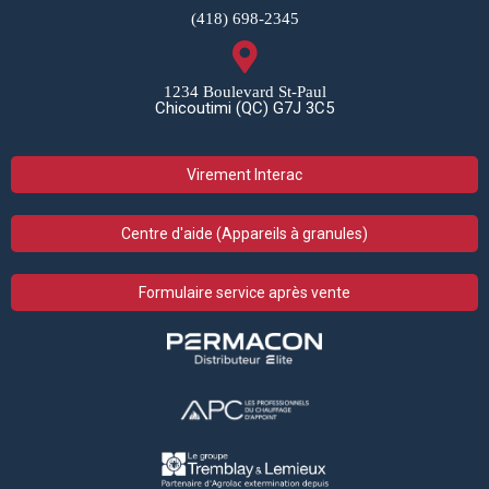
(418) 698-2345
1234 Boulevard St-Paul
Chicoutimi (QC) G7J 3C5
Virement Interac
Centre d'aide (Appareils à granules)
Formulaire service après vente