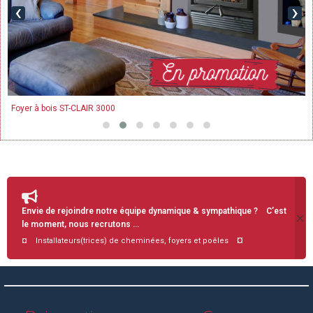
‹
›
Foyer à bois ST-CLAIR 3000
Envie de rejoindre notre équipe dynamique & sympathique ? C’est
le moment, nous recrutons …
¤
¤ Installateurs(trices) de cheminées, foyers et poêles