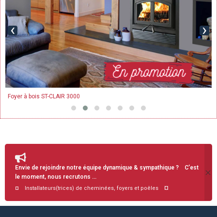
‹
›
Foyer à bois ST-CLAIR 3000
Envie de rejoindre notre équipe dynamique & sympathique ? C’est
le moment, nous recrutons …
¤
¤ Installateurs(trices) de cheminées, foyers et poêles