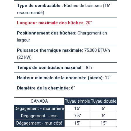
Type de combustible :
Bûches de bois sec (16"
recommandé)
Longueur maximale des bûches:
20"
Positionnement des bûches:
Chargement en
largeur
Puissance thermique maximale:
75,000 BTU/h
(22 kW)
Temps de combustion maximal :
8 h
Hauteur minimale de la cheminée (pieds):
12'
Diamètre de la cheminée:
6"
CANADA
Tuyau simple
Tuyau double
Dégagement - mur arrière
15''
6''
Dégagement - coin
7.5''
5''
Dégagement - mur côté
15''
15''