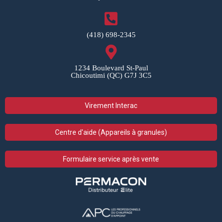
(418) 698-2345
1234 Boulevard St-Paul
Chicoutimi (QC) G7J 3C5
Virement Interac
Centre d'aide (Appareils à granules)
Formulaire service après vente