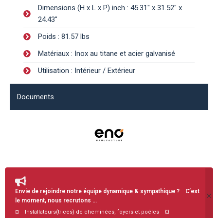
Dimensions (H x L x P) inch : 45.31" x 31.52" x
24.43"
Poids : 81.57 lbs
Matériaux : Inox au titane et acier galvanisé
Utilisation : Intérieur / Extérieur
Documents
Envie de rejoindre notre équipe dynamique & sympathique ? C’est
le moment, nous recrutons …
¤
¤ Installateurs(trices) de cheminées, foyers et poêles